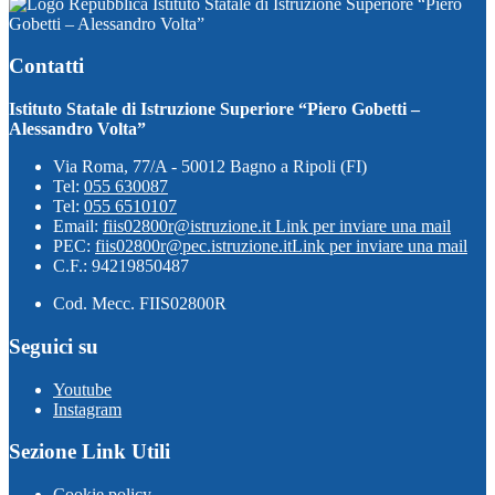
Istituto Statale di Istruzione Superiore “Piero
Gobetti – Alessandro Volta”
Contatti
Istituto Statale di Istruzione Superiore “Piero Gobetti –
Alessandro Volta”
Via Roma, 77/A - 50012 Bagno a Ripoli (FI)
Tel:
055 630087
Tel:
055 6510107
Email:
fiis02800r@istruzione.it
Link per inviare una mail
PEC:
fiis02800r@pec.istruzione.it
Link per inviare una mail
C.F.: 94219850487
Cod. Mecc. FIIS02800R
Seguici su
Youtube
Instagram
Sezione Link Utili
Cookie policy