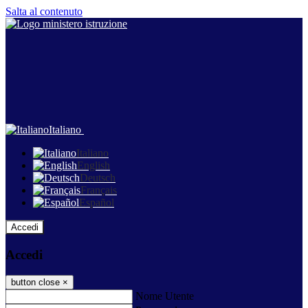
Salta al contenuto
Italiano
Italiano
English
Deutsch
Français
Español
Accedi
Accedi
button close
×
Nome Utente