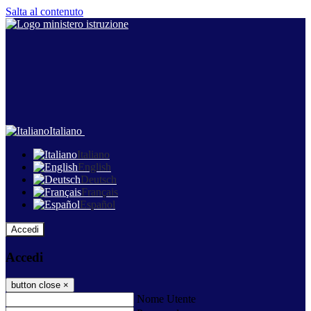
Salta al contenuto
Italiano
Italiano
English
Deutsch
Français
Español
Accedi
Accedi
button close
×
Nome Utente