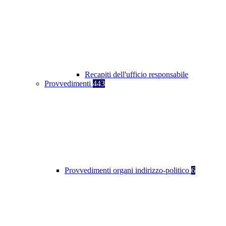
Recapiti dell'ufficio responsabile
Provvedimenti
443
Provvedimenti organi indirizzo-politico
6