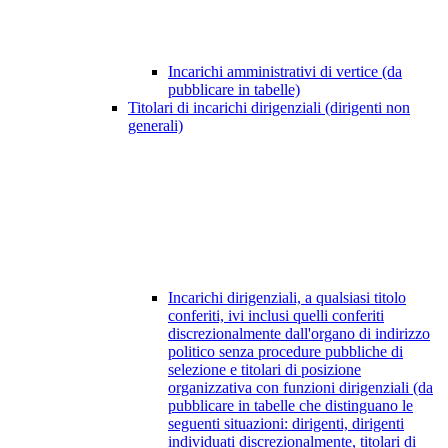
Incarichi amministrativi di vertice (da
pubblicare in tabelle)
Titolari di incarichi dirigenziali (dirigenti non
generali)
Incarichi dirigenziali, a qualsiasi titolo
conferiti, ivi inclusi quelli conferiti
discrezionalmente dall'organo di indirizzo
politico senza procedure pubbliche di
selezione e titolari di posizione
organizzativa con funzioni dirigenziali (da
pubblicare in tabelle che distinguano le
seguenti situazioni: dirigenti, dirigenti
individuati discrezionalmente, titolari di