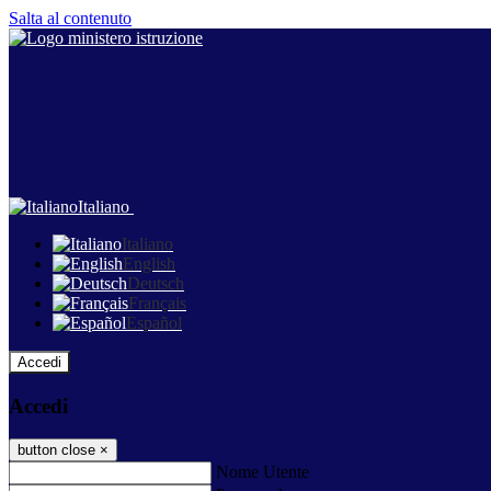
Salta al contenuto
Italiano
Italiano
English
Deutsch
Français
Español
Accedi
Accedi
button close
×
Nome Utente