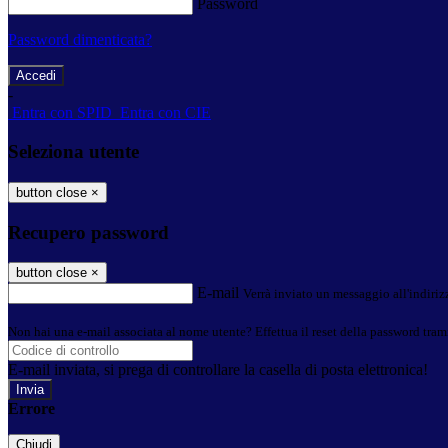
Password
Password dimenticata?
-
Entra con SPID
Entra con CIE
Seleziona utente
button close
×
Recupero password
button close
×
E-mail
Verrà inviato un messaggio all'indirizz
Non hai una e-mail associata al nome utente? Effettua il reset della password tram
E-mail inviata, si prega di controllare la casella di posta elettronica!
Errore
Chiudi