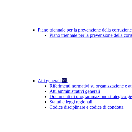
Piano triennale per la prevenzione della corruzione
Piano triennale per la prevenzione della cor
Atti generali
55
Riferimenti normativi su organizzazione e at
Atti amministrativi generali
Documenti di programmazione strategico-ge
Statuti e leggi regionali
Codice disciplinare e codice di condotta