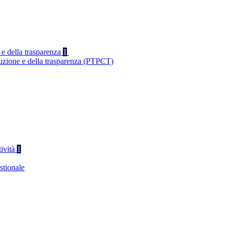
 e della trasparenza
1
ruzione e della trasparenza (PTPCT)
tività
1
stionale