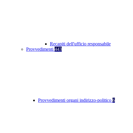
Recapiti dell'ufficio responsabile
Provvedimenti
443
Provvedimenti organi indirizzo-politico
6