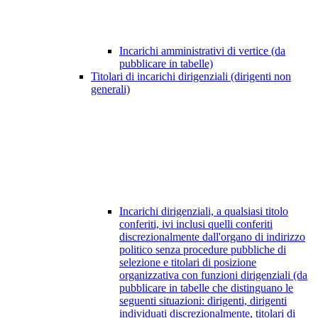
Incarichi amministrativi di vertice (da
pubblicare in tabelle)
Titolari di incarichi dirigenziali (dirigenti non
generali)
Incarichi dirigenziali, a qualsiasi titolo
conferiti, ivi inclusi quelli conferiti
discrezionalmente dall'organo di indirizzo
politico senza procedure pubbliche di
selezione e titolari di posizione
organizzativa con funzioni dirigenziali (da
pubblicare in tabelle che distinguano le
seguenti situazioni: dirigenti, dirigenti
individuati discrezionalmente, titolari di