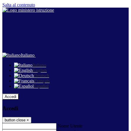
Salta al contenuto
Italiano
Italiano
English
Deutsch
Français
Español
Accedi
Accedi
button close
×
Nome Utente