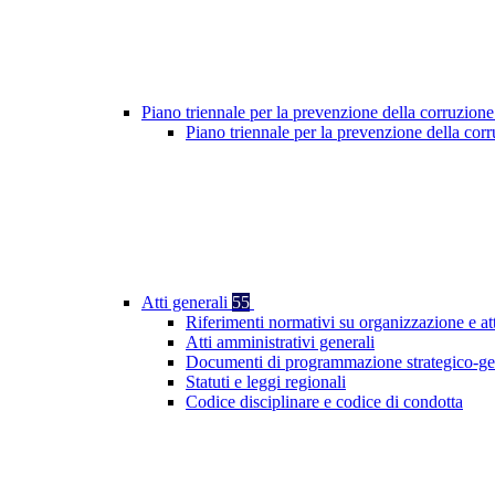
Piano triennale per la prevenzione della corruzione
Piano triennale per la prevenzione della cor
Atti generali
55
Riferimenti normativi su organizzazione e at
Atti amministrativi generali
Documenti di programmazione strategico-ge
Statuti e leggi regionali
Codice disciplinare e codice di condotta