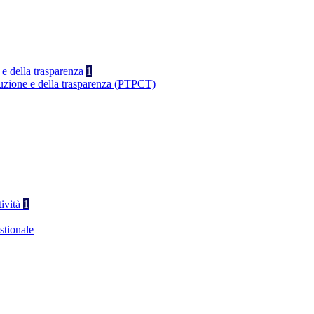
 e della trasparenza
1
ruzione e della trasparenza (PTPCT)
tività
1
stionale