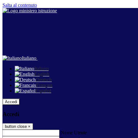
Salta al contenuto
Italiano
Italiano
English
Deutsch
Français
Español
Accedi
Accedi
button close
×
Nome Utente