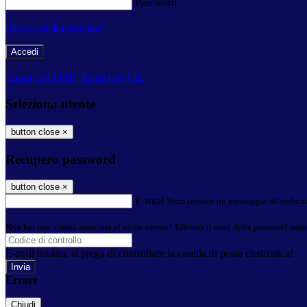
Password
Password dimenticata?
-
Entra con SPID
Entra con CIE
Seleziona utente
button close
×
Recupero password
button close
×
E-mail
Verrà inviato un messaggio all'indirizz
Non hai una e-mail associata al nome utente? Effettua il reset della password tram
E-mail inviata, si prega di controllare la casella di posta elettronica!
Errore
Chiudi