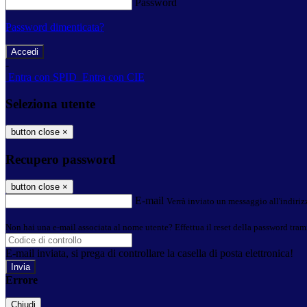
Password
Password dimenticata?
-
Entra con SPID
Entra con CIE
Seleziona utente
button close
×
Recupero password
button close
×
E-mail
Verrà inviato un messaggio all'indirizz
Non hai una e-mail associata al nome utente? Effettua il reset della password tram
E-mail inviata, si prega di controllare la casella di posta elettronica!
Errore
Chiudi