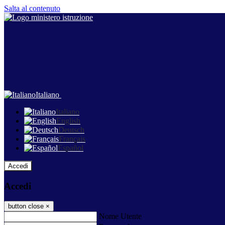
Salta al contenuto
Italiano
Italiano
English
Deutsch
Français
Español
Accedi
Accedi
button close
×
Nome Utente