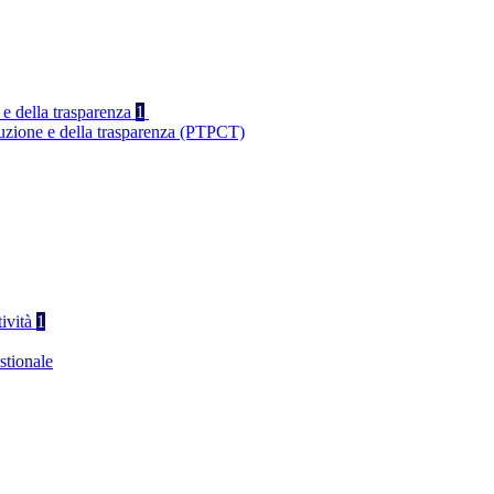
 e della trasparenza
1
ruzione e della trasparenza (PTPCT)
tività
1
stionale