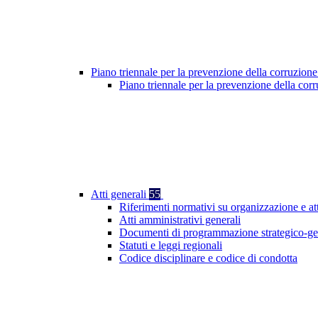
Piano triennale per la prevenzione della corruzione
Piano triennale per la prevenzione della cor
Atti generali
55
Riferimenti normativi su organizzazione e at
Atti amministrativi generali
Documenti di programmazione strategico-ge
Statuti e leggi regionali
Codice disciplinare e codice di condotta