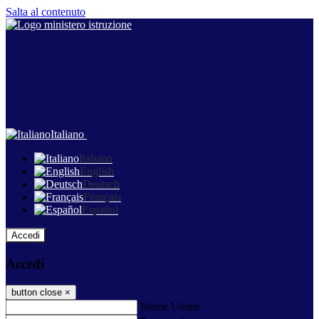
Salta al contenuto
Italiano
Italiano
English
Deutsch
Français
Español
Accedi
Accedi
button close
×
Nome Utente