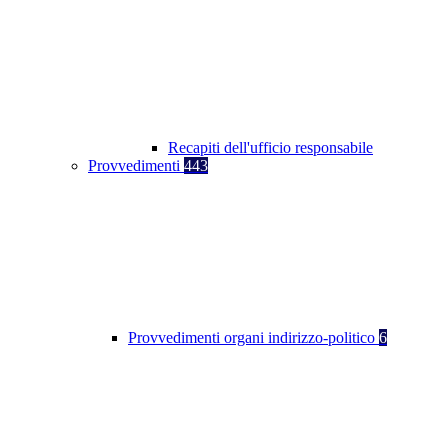
Recapiti dell'ufficio responsabile
Provvedimenti
443
Provvedimenti organi indirizzo-politico
6