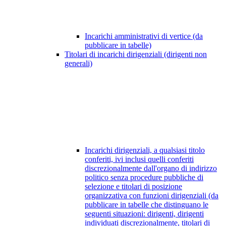
Incarichi amministrativi di vertice (da
pubblicare in tabelle)
Titolari di incarichi dirigenziali (dirigenti non
generali)
Incarichi dirigenziali, a qualsiasi titolo
conferiti, ivi inclusi quelli conferiti
discrezionalmente dall'organo di indirizzo
politico senza procedure pubbliche di
selezione e titolari di posizione
organizzativa con funzioni dirigenziali (da
pubblicare in tabelle che distinguano le
seguenti situazioni: dirigenti, dirigenti
individuati discrezionalmente, titolari di