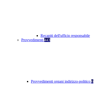
Recapiti dell'ufficio responsabile
Provvedimenti
443
Provvedimenti organi indirizzo-politico
6