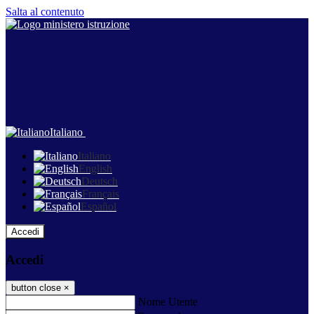
Salta al contenuto
Italiano
Italiano
English
Deutsch
Français
Español
Accedi
Accedi
button close
×
Nome Utente