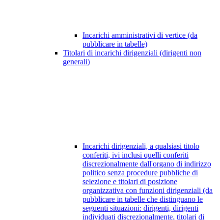
Incarichi amministrativi di vertice (da
pubblicare in tabelle)
Titolari di incarichi dirigenziali (dirigenti non
generali)
Incarichi dirigenziali, a qualsiasi titolo
conferiti, ivi inclusi quelli conferiti
discrezionalmente dall'organo di indirizzo
politico senza procedure pubbliche di
selezione e titolari di posizione
organizzativa con funzioni dirigenziali (da
pubblicare in tabelle che distinguano le
seguenti situazioni: dirigenti, dirigenti
individuati discrezionalmente, titolari di