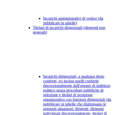
Incarichi amministrativi di vertice (da
pubblicare in tabelle)
Titolari di incarichi dirigenziali (dirigenti non
generali)
Incarichi dirigenziali, a qualsiasi titolo
conferiti, ivi inclusi quelli conferiti
discrezionalmente dall'organo di indirizzo
politico senza procedure pubbliche di
selezione e titolari di posizione
organizzativa con funzioni dirigenziali (da
pubblicare in tabelle che distinguano le
seguenti situazioni: dirigenti, dirigenti
individuati discrezionalmente, titolari di