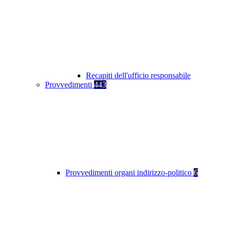
Recapiti dell'ufficio responsabile
Provvedimenti
443
Provvedimenti organi indirizzo-politico
6