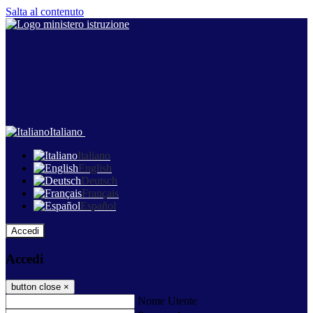
Salta al contenuto
Italiano
Italiano
English
Deutsch
Français
Español
Accedi
Accedi
button close
×
Nome Utente