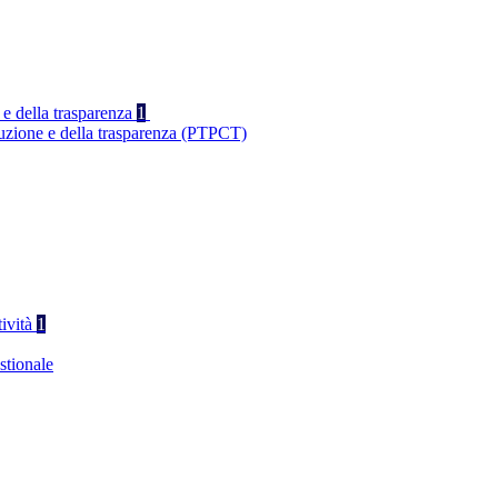
 e della trasparenza
1
ruzione e della trasparenza (PTPCT)
tività
1
stionale