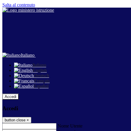
Salta al contenuto
Italiano
Italiano
English
Deutsch
Français
Español
Accedi
Accedi
button close
×
Nome Utente