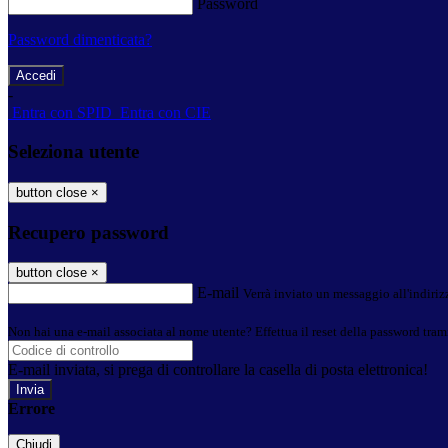
Password
Password dimenticata?
-
Entra con SPID
Entra con CIE
Seleziona utente
button close
×
Recupero password
button close
×
E-mail
Verrà inviato un messaggio all'indirizz
Non hai una e-mail associata al nome utente? Effettua il reset della password tram
E-mail inviata, si prega di controllare la casella di posta elettronica!
Errore
Chiudi