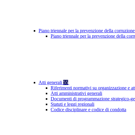
Piano triennale per la prevenzione della corruzione
Piano triennale per la prevenzione della cor
Atti generali
55
Riferimenti normativi su organizzazione e at
Atti amministrativi generali
Documenti di programmazione strategico-ge
Statuti e leggi regionali
Codice disciplinare e codice di condotta