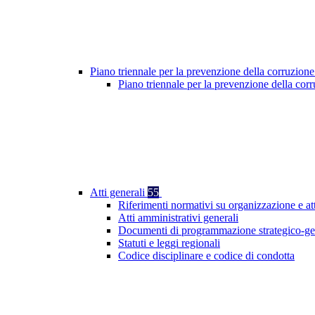
Piano triennale per la prevenzione della corruzione
Piano triennale per la prevenzione della cor
Atti generali
55
Riferimenti normativi su organizzazione e at
Atti amministrativi generali
Documenti di programmazione strategico-ge
Statuti e leggi regionali
Codice disciplinare e codice di condotta