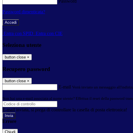
Password
Password dimenticata?
-
Entra con SPID
Entra con CIE
Seleziona utente
button close
×
Recupero password
button close
×
E-mail
Verrà inviato un messaggio all'indirizz
Non hai una e-mail associata al nome utente? Effettua il reset della password tram
E-mail inviata, si prega di controllare la casella di posta elettronica!
Errore
Chiudi