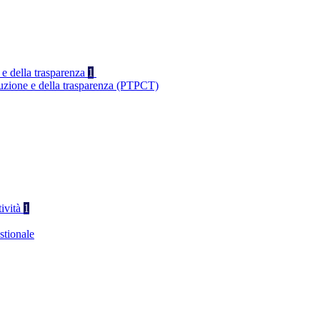
 e della trasparenza
1
ruzione e della trasparenza (PTPCT)
tività
1
stionale