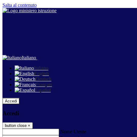
Salta al contenuto
Italiano
Italiano
English
Deutsch
Français
Español
Accedi
Accedi
button close
×
Nome Utente