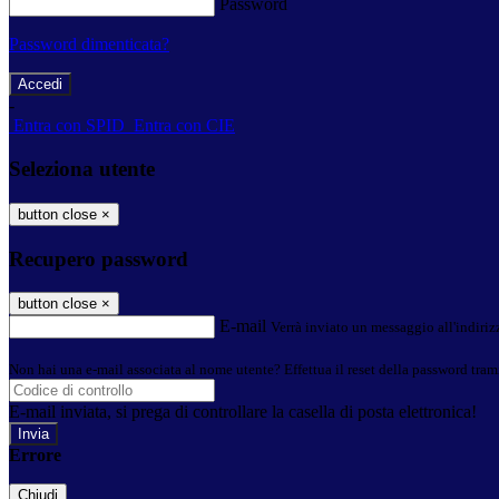
Password
Password dimenticata?
-
Entra con SPID
Entra con CIE
Seleziona utente
button close
×
Recupero password
button close
×
E-mail
Verrà inviato un messaggio all'indirizz
Non hai una e-mail associata al nome utente? Effettua il reset della password tram
E-mail inviata, si prega di controllare la casella di posta elettronica!
Errore
Chiudi