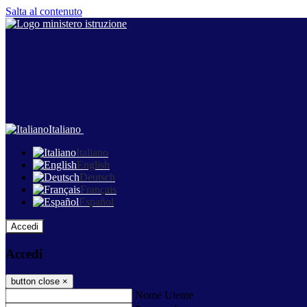
Salta al contenuto
Italiano
Italiano
English
Deutsch
Français
Español
Accedi
Accedi
button close
×
Nome Utente