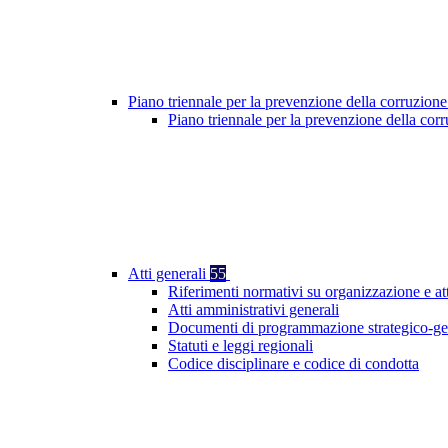
Piano triennale per la prevenzione della corruzione
Piano triennale per la prevenzione della cor
Atti generali
55
Riferimenti normativi su organizzazione e at
Atti amministrativi generali
Documenti di programmazione strategico-ge
Statuti e leggi regionali
Codice disciplinare e codice di condotta