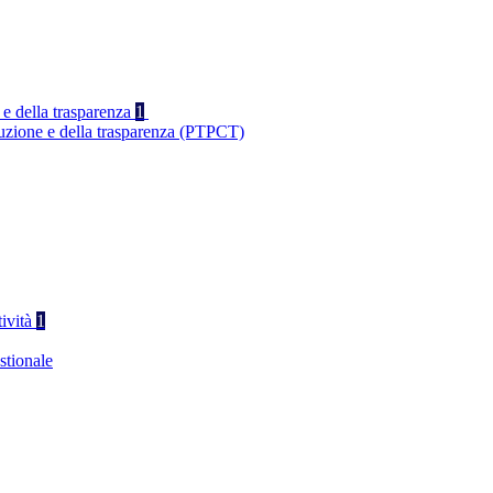
 e della trasparenza
1
ruzione e della trasparenza (PTPCT)
tività
1
stionale