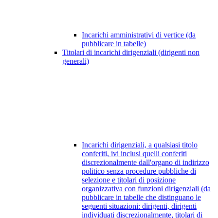
Incarichi amministrativi di vertice (da
pubblicare in tabelle)
Titolari di incarichi dirigenziali (dirigenti non
generali)
Incarichi dirigenziali, a qualsiasi titolo
conferiti, ivi inclusi quelli conferiti
discrezionalmente dall'organo di indirizzo
politico senza procedure pubbliche di
selezione e titolari di posizione
organizzativa con funzioni dirigenziali (da
pubblicare in tabelle che distinguano le
seguenti situazioni: dirigenti, dirigenti
individuati discrezionalmente, titolari di