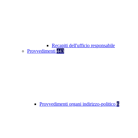
Recapiti dell'ufficio responsabile
Provvedimenti
443
Provvedimenti organi indirizzo-politico
6