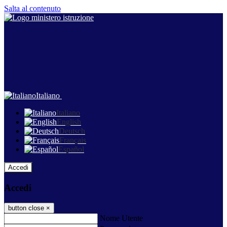
Salta al contenuto
Italiano
Italiano
English
Deutsch
Français
Español
Accedi
Accedi
button close
×
Nome Utente