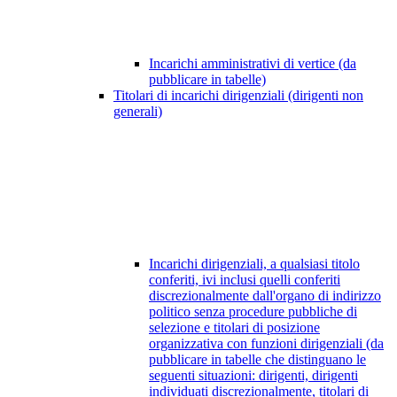
Incarichi amministrativi di vertice (da
pubblicare in tabelle)
Titolari di incarichi dirigenziali (dirigenti non
generali)
Incarichi dirigenziali, a qualsiasi titolo
conferiti, ivi inclusi quelli conferiti
discrezionalmente dall'organo di indirizzo
politico senza procedure pubbliche di
selezione e titolari di posizione
organizzativa con funzioni dirigenziali (da
pubblicare in tabelle che distinguano le
seguenti situazioni: dirigenti, dirigenti
individuati discrezionalmente, titolari di