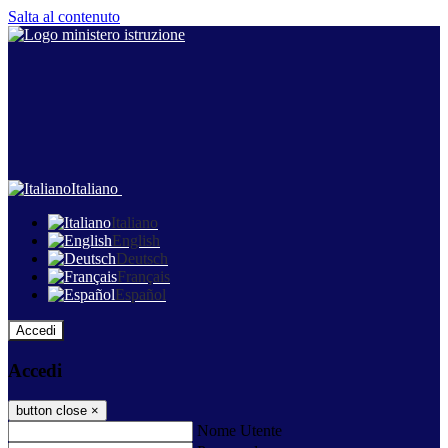
Salta al contenuto
Italiano
Italiano
English
Deutsch
Français
Español
Accedi
Accedi
button close
×
Nome Utente