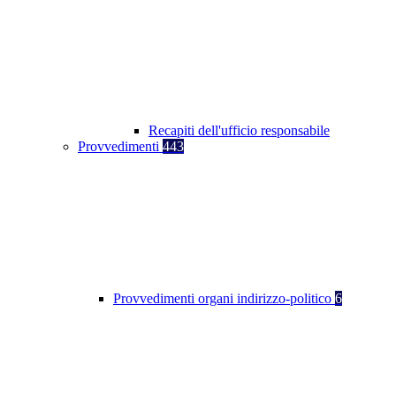
Recapiti dell'ufficio responsabile
Provvedimenti
443
Provvedimenti organi indirizzo-politico
6