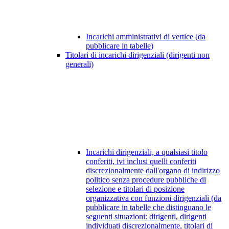
Incarichi amministrativi di vertice (da
pubblicare in tabelle)
Titolari di incarichi dirigenziali (dirigenti non
generali)
Incarichi dirigenziali, a qualsiasi titolo
conferiti, ivi inclusi quelli conferiti
discrezionalmente dall'organo di indirizzo
politico senza procedure pubbliche di
selezione e titolari di posizione
organizzativa con funzioni dirigenziali (da
pubblicare in tabelle che distinguano le
seguenti situazioni: dirigenti, dirigenti
individuati discrezionalmente, titolari di