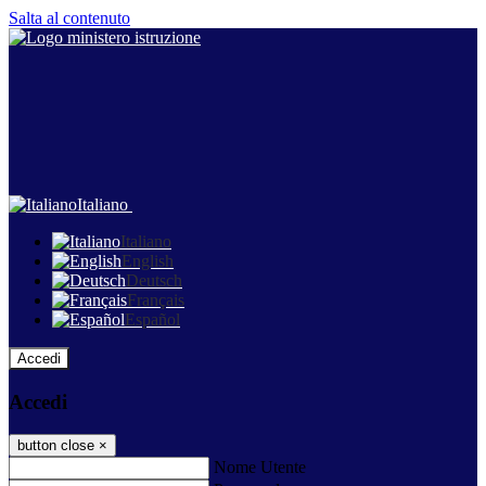
Salta al contenuto
Italiano
Italiano
English
Deutsch
Français
Español
Accedi
Accedi
button close
×
Nome Utente