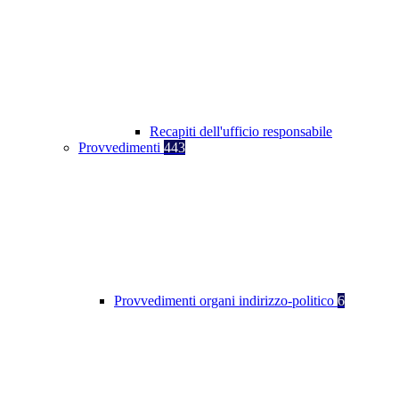
Recapiti dell'ufficio responsabile
Provvedimenti
443
Provvedimenti organi indirizzo-politico
6