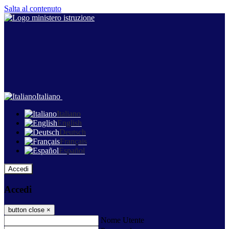
Salta al contenuto
Italiano
Italiano
English
Deutsch
Français
Español
Accedi
Accedi
button close
×
Nome Utente