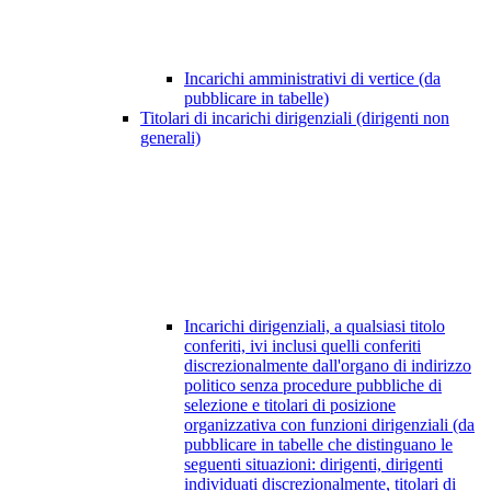
Incarichi amministrativi di vertice (da
pubblicare in tabelle)
Titolari di incarichi dirigenziali (dirigenti non
generali)
Incarichi dirigenziali, a qualsiasi titolo
conferiti, ivi inclusi quelli conferiti
discrezionalmente dall'organo di indirizzo
politico senza procedure pubbliche di
selezione e titolari di posizione
organizzativa con funzioni dirigenziali (da
pubblicare in tabelle che distinguano le
seguenti situazioni: dirigenti, dirigenti
individuati discrezionalmente, titolari di