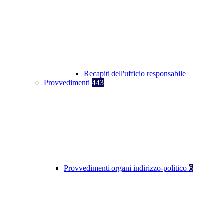
Recapiti dell'ufficio responsabile
Provvedimenti
443
Provvedimenti organi indirizzo-politico
6