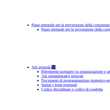
Piano triennale per la prevenzione della corruzione
Piano triennale per la prevenzione della cor
Atti generali
55
Riferimenti normativi su organizzazione e at
Atti amministrativi generali
Documenti di programmazione strategico-ge
Statuti e leggi regionali
Codice disciplinare e codice di condotta