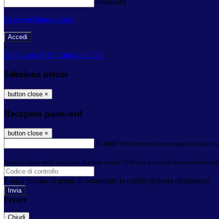
Password
Password dimenticata?
-
Entra con SPID
Entra con CIE
Seleziona utente
button close
×
Recupero password
button close
×
E-mail
Verrà inviato un messaggio all'indirizz
Non hai una e-mail associata al nome utente? Effettua il reset della password tram
E-mail inviata, si prega di controllare la casella di posta elettronica!
Errore
Chiudi