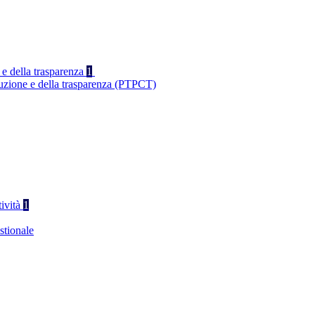
 e della trasparenza
1
ruzione e della trasparenza (PTPCT)
tività
1
stionale