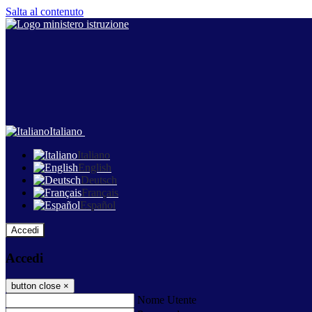
Salta al contenuto
Italiano
Italiano
English
Deutsch
Français
Español
Accedi
Accedi
button close
×
Nome Utente