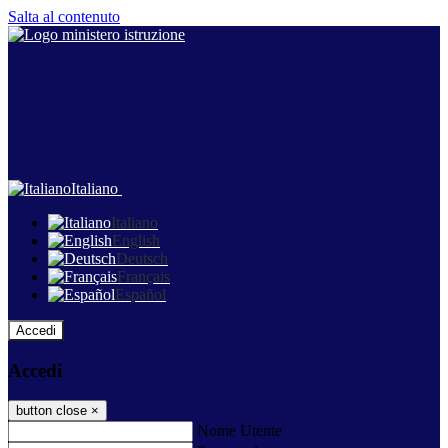
Salta al contenuto
Italiano
Italiano
English
Deutsch
Français
Español
Accedi
Accedi
button close
×
Nome Utente