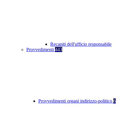
Recapiti dell'ufficio responsabile
Provvedimenti
443
Provvedimenti organi indirizzo-politico
6