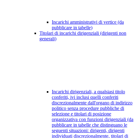
Incarichi amministrativi di vertice (da
pubblicare in tabelle)
Titolari di incarichi dirigenziali (dirigenti non
generali)
Incarichi dirigenziali, a qualsiasi titolo
conferiti, ivi inclusi quelli conferiti
discrezionalmente dall'organo di indirizzo
politico senza procedure pubbliche di
selezione e titolari di posizione
organizzativa con funzioni dirigenziali (da
pubblicare in tabelle che distinguano le
seguenti situazioni: dirigenti, dirigenti
individuati discrezionalmente, titolari di