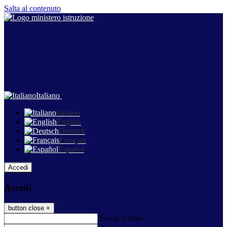
Salta al contenuto
Italiano
Italiano
English
Deutsch
Français
Español
Accedi
Accedi
button close
×
Nome Utente