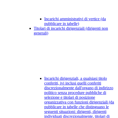
Incarichi amministrativi di vertice (da
pubblicare in tabelle)
Titolari di incarichi dirigenziali (dirigenti non
generali)
Incarichi dirigenziali, a qualsiasi titolo
conferiti, ivi inclusi quelli conferiti
discrezionalmente dall'organo di indirizzo
politico senza procedure pubbliche di
selezione e titolari di posizione
organizzativa con funzioni dirigenziali (da
pubblicare in tabelle che distinguano le
seguenti situazioni: dirigenti, dirigenti
individuati discrezionalmente, titolari di