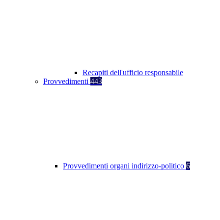
Recapiti dell'ufficio responsabile
Provvedimenti
443
Provvedimenti organi indirizzo-politico
6