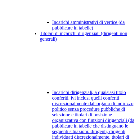
Incarichi amministrativi di vertice (da
pubblicare in tabelle)
Titolari di incarichi dirigenziali (dirigenti non
generali)
Incarichi dirigenziali, a qualsiasi titolo
conferiti, ivi inclusi quelli conferiti
discrezionalmente dall'organo di indirizzo
politico senza procedure pubbliche di
selezione e titolari di posizione
organizzativa con funzioni dirigenziali (da
pubblicare in tabelle che distinguano le
seguenti situazioni: dirigenti, dirigenti
individuati discrezionalmente, titolari di