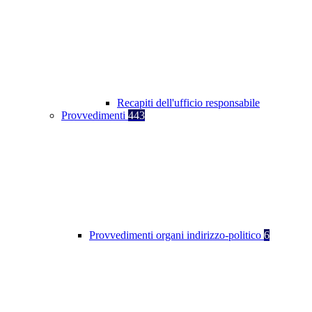
Recapiti dell'ufficio responsabile
Provvedimenti
443
Provvedimenti organi indirizzo-politico
6