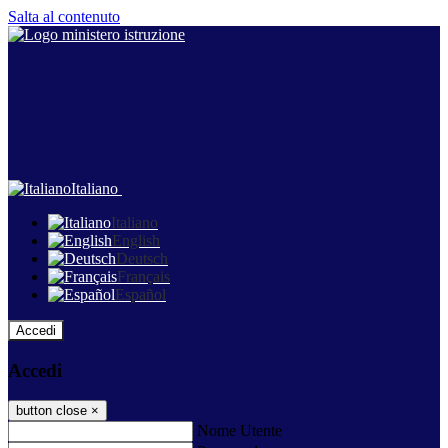
Salta al contenuto
Italiano
Italiano
English
Deutsch
Français
Español
Accedi
Accedi
button close
×
Nome Utente