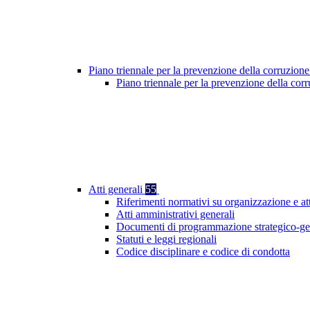
Piano triennale per la prevenzione della corruzione
Piano triennale per la prevenzione della cor
Atti generali
55
Riferimenti normativi su organizzazione e at
Atti amministrativi generali
Documenti di programmazione strategico-ge
Statuti e leggi regionali
Codice disciplinare e codice di condotta