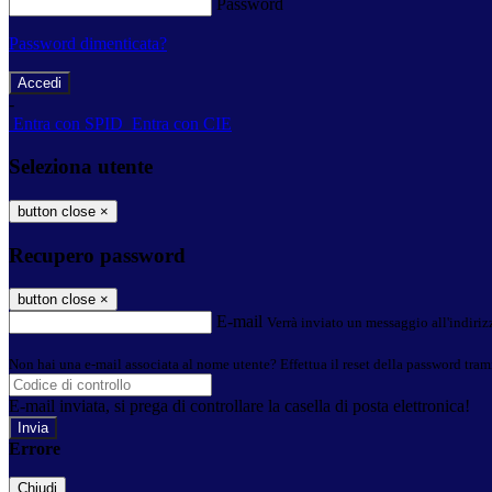
Password
Password dimenticata?
-
Entra con SPID
Entra con CIE
Seleziona utente
button close
×
Recupero password
button close
×
E-mail
Verrà inviato un messaggio all'indirizz
Non hai una e-mail associata al nome utente? Effettua il reset della password tram
E-mail inviata, si prega di controllare la casella di posta elettronica!
Errore
Chiudi