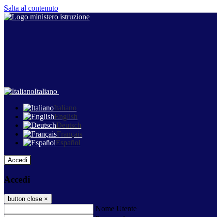
Salta al contenuto
Italiano
Italiano
English
Deutsch
Français
Español
Accedi
Accedi
button close
×
Nome Utente