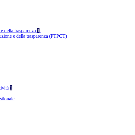
 e della trasparenza
1
ruzione e della trasparenza (PTPCT)
tività
1
stionale