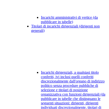
Incarichi amministrativi di vertice (da
pubblicare in tabelle)
Titolari di incarichi dirigenziali (dirigenti non
generali)
Incarichi dirigenziali, a qualsiasi titolo
conferiti, ivi inclusi quelli conferiti
discrezionalmente dall'organo di indirizzo
politico senza procedure pubbliche di
selezione e titolari di posizione
organizzativa con funzioni dirigenziali (da
pubblicare in tabelle che distinguano le
seguenti situazioni: dirigenti, dirigenti
individuati discrezionalmente, titolari di