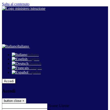
Salta al contenuto
Italiano
Italiano
English
Deutsch
Français
Español
Accedi
Accedi
button close
×
Nome Utente