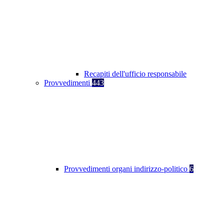
Recapiti dell'ufficio responsabile
Provvedimenti
443
Provvedimenti organi indirizzo-politico
6